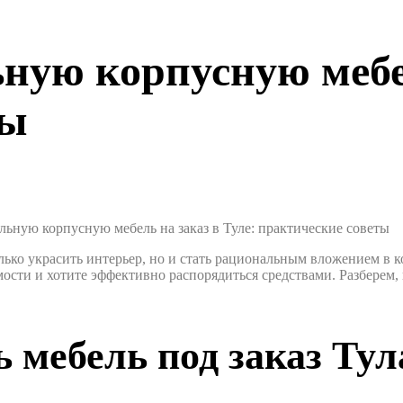
ную корпусную мебел
ты
льную корпусную мебель на заказ в Туле: практические советы
олько украсить интерьер, но и стать рациональным вложением в
ости и хотите эффективно распорядиться средствами. Разберем, 
 мебель под заказ Тул