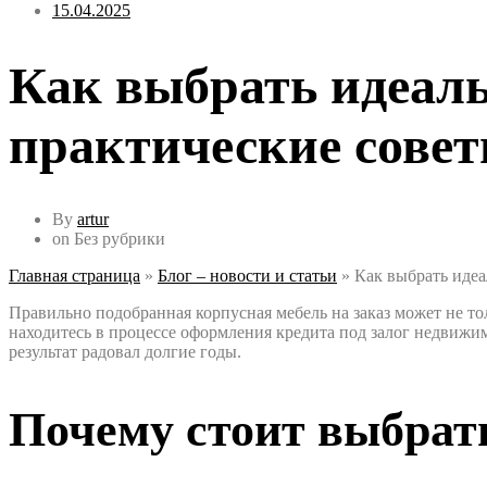
15.04.2025
Как выбрать идеаль
практические сове
By
artur
on
Без рубрики
Главная страница
»
Блог – новости и статьи
»
Как выбрать идеа
Правильно подобранная корпусная мебель на заказ может не т
находитесь в процессе оформления кредита под залог недвижим
результат радовал долгие годы.
Почему стоит выбрать