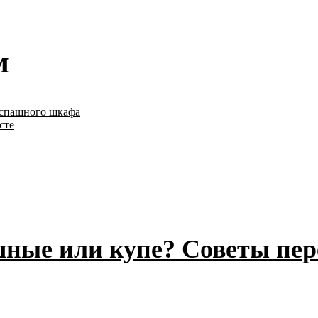
м
аспашного шкафа
сте
ные или купе? Советы пер