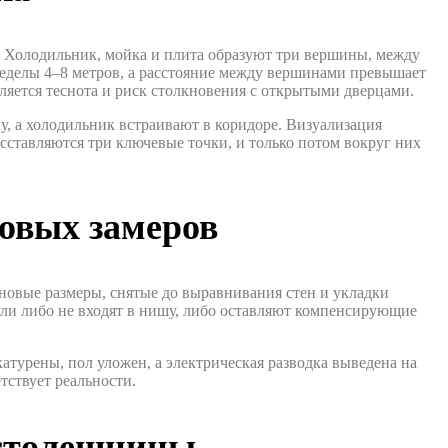
. Холодильник, мойка и плита образуют три вершины, между
ределы 4–8 метров, а расстояние между вершинами превышает
ляется теснота и риск столкновения с открытыми дверцами.
у, а холодильник встраивают в коридоре. Визуализация
асставляются три ключевые точки, и только потом вокруг них
товых замеров
рновые размеры, снятые до выравнивания стен и укладки
ули либо не входят в нишу, либо оставляют компенсирующие
турены, пол уложен, а электрическая разводка выведена на
тствует реальности.
 столешницы