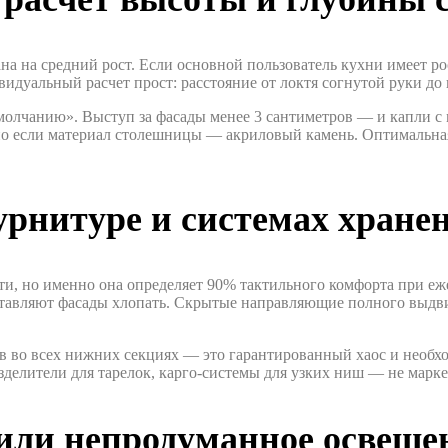
а на средний рост. Если основной пользователь кухни имеет рос
идуальный расчет прост: расстояние от локтя согнутой руки до 
молчанию». Выступ за фасады менее 3 сантиметров — и капли с
но если материал столешницы — акриловый камень. Оптимальн
рнитуре и системах хране
сти, но именно она определяет 90% тактильного комфорта при 
аставляют фасады хлопать. Скрытые направляющие полного выд
в во всех нижних секциях — это гарантированный хаос и необхо
делители для тарелок, карго-системы для узких ниш — не марке
 или непродуманное освеще