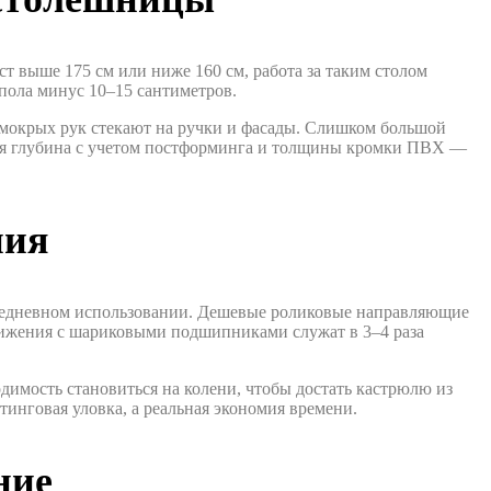
т выше 175 см или ниже 160 см, работа за таким столом
пола минус 10–15 сантиметров.
 мокрых рук стекают на ручки и фасады. Слишком большой
ая глубина с учетом постформинга и толщины кромки ПВХ —
ния
ежедневном использовании. Дешевые роликовые направляющие
вижения с шариковыми подшипниками служат в 3–4 раза
димость становиться на колени, чтобы достать кастрюлю из
тинговая уловка, а реальная экономия времени.
ние