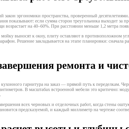
ый закон эргономики пространства, проверенный десятилетиями
ания показывают: если сумма сторон треугольника выходит за п
щи возрастает на 40–60%. При расстоянии меньше 1,2 метра появ
 мойку выносят к окну, плиту оставляют в противоположном угл
марафон. Решение закладывается на этапе планировки: сначала р
 завершения ремонта и чис
 кухонного гарнитура на заказ — прямой путь к переделкам. Че
сантиметров. В масштабах встроенной мебели это критично: мод
.
ершения всех черновых и отделочных работ, когда стены оштука
ановится предсказуемой, и каждый миллиметр на чертеже соотве
расчет высоты и глубины