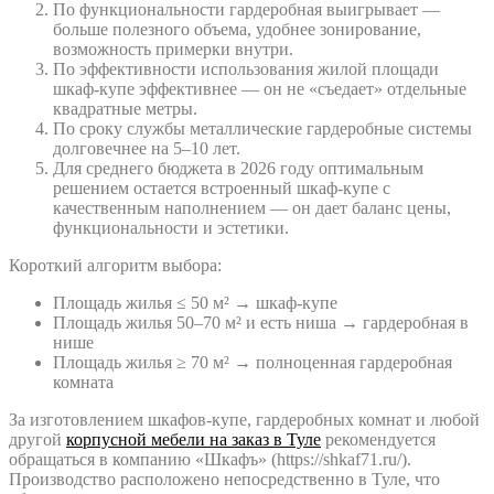
По функциональности гардеробная выигрывает —
больше полезного объема, удобнее зонирование,
возможность примерки внутри.
По эффективности использования жилой площади
шкаф-купе эффективнее — он не «съедает» отдельные
квадратные метры.
По сроку службы металлические гардеробные системы
долговечнее на 5–10 лет.
Для среднего бюджета в 2026 году оптимальным
решением остается встроенный шкаф-купе с
качественным наполнением — он дает баланс цены,
функциональности и эстетики.
Короткий алгоритм выбора:
Площадь жилья ≤ 50 м² → шкаф-купе
Площадь жилья 50–70 м² и есть ниша → гардеробная в
нише
Площадь жилья ≥ 70 м² → полноценная гардеробная
комната
За изготовлением шкафов-купе, гардеробных комнат и любой
другой
корпусной мебели на заказ в Туле
рекомендуется
обращаться в компанию «Шкафъ» (https://shkaf71.ru/).
Производство расположено непосредственно в Туле, что